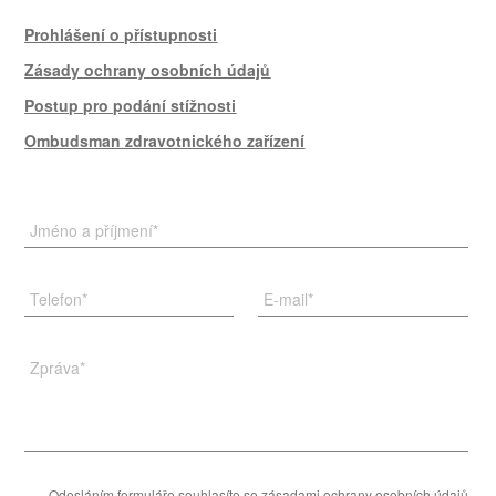
Prohlášení o přístupnosti
Zásady ochrany osobních údajů
Postup pro podání stížnosti
Ombudsman zdravotnického zařízení
Jméno a příjmení
*
Telefon
*
E-mail
*
Zpráva
*
Odesláním formuláře souhlasíte se
zásadami ochrany osobních údajů
.