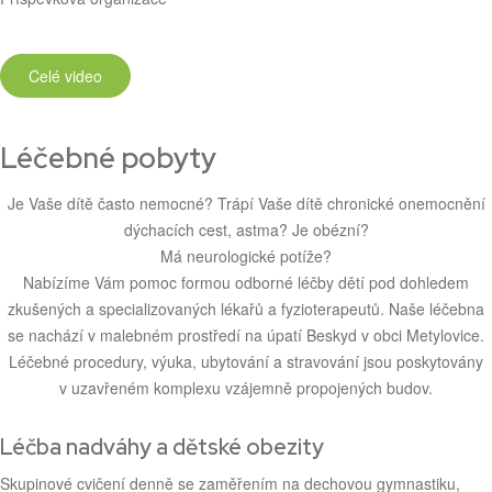
Celé video
Léčebné pobyty
Je Vaše dítě často nemocné? Trápí Vaše dítě chronické onemocnění
dýchacích cest, astma? Je obézní?
Má neurologické potíže?
Nabízíme Vám pomoc formou odborné léčby dětí pod dohledem
zkušených a specializovaných lékařů a fyzioterapeutů. Naše léčebna
se nachází v malebném prostředí na úpatí Beskyd v obci Metylovice.
Léčebné procedury, výuka, ubytování a stravování jsou poskytovány
v uzavřeném komplexu vzájemně propojených budov.
Léčba nadváhy a dětské obezity
Skupinové cvičení denně se zaměřením na dechovou gymnastiku,