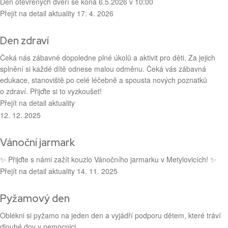
Den otevřených dveří se koná 6.5.2026 v 10:00
Přejít na detail aktuality
17. 4. 2026
Den zdraví
Čeká nás zábavné dopoledne plné úkolů a aktivit pro děti. Za jejich
splnění si každé dítě odnese malou odměnu. Čeká vás zábavná
edukace, stanoviště po celé léčebně a spousta nových poznatků
o zdraví. Přijďte si to vyzkoušet!
Přejít na detail aktuality
12. 12. 2025
Vánoční jarmark
✨ Přijďte s námi zažít kouzlo Vánočního jarmarku v Metylovicích! ✨
Přejít na detail aktuality
14. 11. 2025
Pyžamový den
Oblékni si pyžamo na jeden den a vyjádří podporu dětem, které tráví
dlouhé dny v nemocnici.