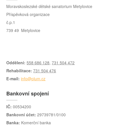
Moravskoslezské dětské sanatorium Metylovice
Příspěvková organizace
č.p.1
739 49 Metylovice
Oddělení:
558 686 128
,
731 504 472
Rehabilitace:
731 504 476
E-mail:
info@olum.cz
Bankovní spojení
IČ:
00534200
Bankovní účet:
29739781/0100
Banka:
Komerční banka