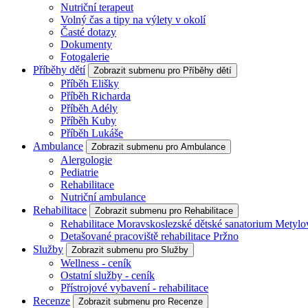
Nutriční terapeut
Volný čas a tipy na výlety v okolí
Časté dotazy
Dokumenty
Fotogalerie
Příběhy dětí
Zobrazit submenu pro Příběhy dětí
Příběh Elišky
Příběh Richarda
Příběh Adély
Příběh Kuby
Příběh Lukáše
Ambulance
Zobrazit submenu pro Ambulance
Alergologie
Pediatrie
Rehabilitace
Nutriční ambulance
Rehabilitace
Zobrazit submenu pro Rehabilitace
Rehabilitace Moravskoslezské dětské sanatorium Metylo
Detašované pracoviště rehabilitace Pržno
Služby
Zobrazit submenu pro Služby
Wellness - ceník
Ostatní služby - ceník
Přístrojové vybavení - rehabilitace
Recenze
Zobrazit submenu pro Recenze