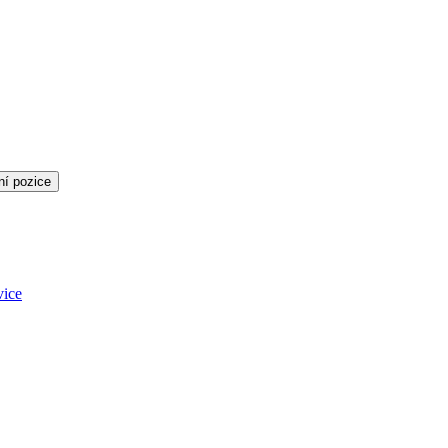
ní pozice
vice