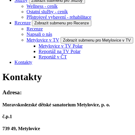
Služby
Zobrazit submenu pro Služby
Wellness - ceník
Ostatní služby - ceník
Přístrojové vybavení - rehabilitace
Recenze
Zobrazit submenu pro Recenze
Recenze
Napsali o nás
Metylovice v TV
Zobrazit submenu pro Metylovice v TV
Metylovice v TV Polar
Reportáž na TV Polar
Reportáž v ČT
Kontakty
Kontakty
Adresa:
Moravskoslezské dětské sanatorium Metylovice, p. o.
č.p.1
739 49, Metylovice