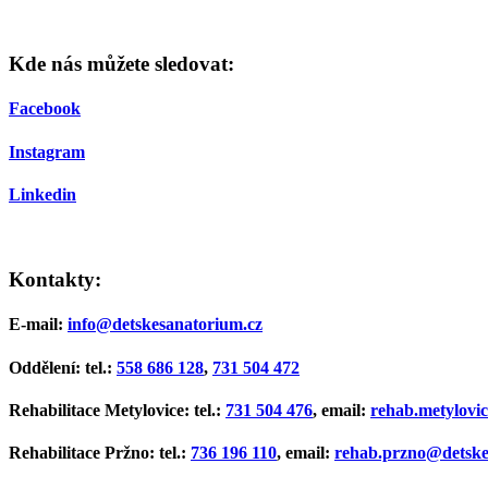
Kde nás můžete sledovat:
Facebook
Instagram
Linkedin
Kontakty:
E-mail:
info@detskesanatorium.cz
Oddělení:
tel.:
558 686 128
,
731 504 472
Rehabilitace Metylovice:
tel.:
731 504 476
, email:
rehab.metylovi
Rehabilitace Pržno:
tel.:
736 196 110
, email:
rehab.przno@detske