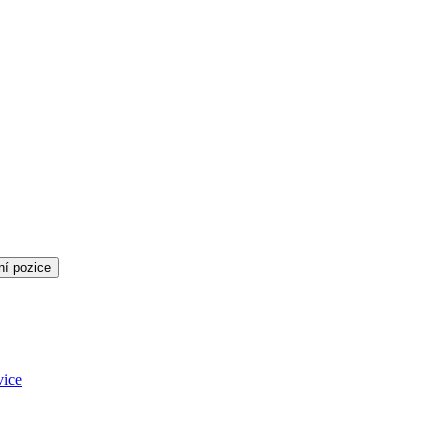
ní pozice
vice