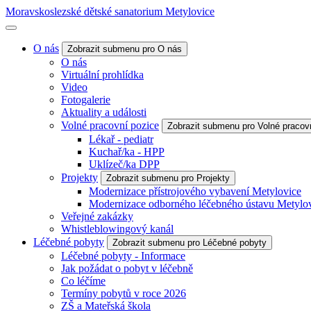
Moravskoslezské dětské sanatorium Metylovice
O nás
Zobrazit submenu pro O nás
O nás
Virtuální prohlídka
Video
Fotogalerie
Aktuality a události
Volné pracovní pozice
Zobrazit submenu pro Volné pracov
Lékař - pediatr
Kuchař/ka - HPP
Uklízeč/ka DPP
Projekty
Zobrazit submenu pro Projekty
Modernizace přístrojového vybavení Metylovice
Modernizace odborného léčebného ústavu Metylo
Veřejné zakázky
Whistleblowingový kanál
Léčebné pobyty
Zobrazit submenu pro Léčebné pobyty
Léčebné pobyty - Informace
Jak požádat o pobyt v léčebně
Co léčíme
Termíny pobytů v roce 2026
ZŠ a Mateřská škola