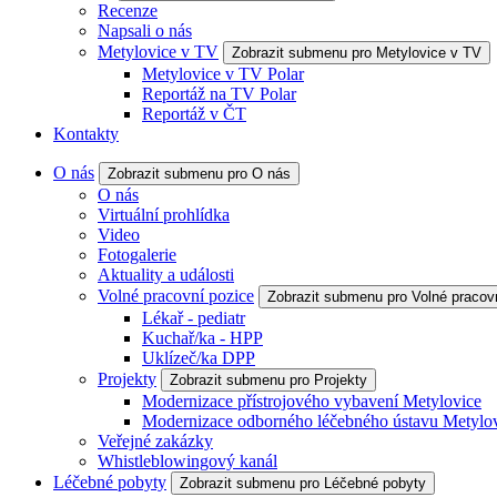
Recenze
Napsali o nás
Metylovice v TV
Zobrazit submenu pro Metylovice v TV
Metylovice v TV Polar
Reportáž na TV Polar
Reportáž v ČT
Kontakty
O nás
Zobrazit submenu pro O nás
O nás
Virtuální prohlídka
Video
Fotogalerie
Aktuality a události
Volné pracovní pozice
Zobrazit submenu pro Volné pracov
Lékař - pediatr
Kuchař/ka - HPP
Uklízeč/ka DPP
Projekty
Zobrazit submenu pro Projekty
Modernizace přístrojového vybavení Metylovice
Modernizace odborného léčebného ústavu Metylo
Veřejné zakázky
Whistleblowingový kanál
Léčebné pobyty
Zobrazit submenu pro Léčebné pobyty