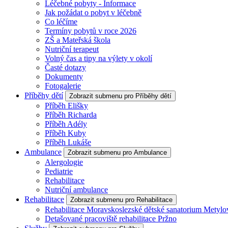
Léčebné pobyty - Informace
Jak požádat o pobyt v léčebně
Co léčíme
Termíny pobytů v roce 2026
ZŠ a Mateřská škola
Nutriční terapeut
Volný čas a tipy na výlety v okolí
Časté dotazy
Dokumenty
Fotogalerie
Příběhy dětí
Zobrazit submenu pro Příběhy dětí
Příběh Elišky
Příběh Richarda
Příběh Adély
Příběh Kuby
Příběh Lukáše
Ambulance
Zobrazit submenu pro Ambulance
Alergologie
Pediatrie
Rehabilitace
Nutriční ambulance
Rehabilitace
Zobrazit submenu pro Rehabilitace
Rehabilitace Moravskoslezské dětské sanatorium Metylo
Detašované pracoviště rehabilitace Pržno