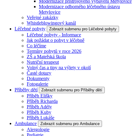
Modernizace přístrojového vybavení Metylovice
Modernizace odborného léčebného ústavu
Metylovice
Veřejné zakázky
Whistleblowingový kanál
Léčebné pobyty
Zobrazit submenu pro Léčebné pobyty
Léčebné pobyty - Informace
Jak požádat o pobyt v léčebně
Co léčíme
Termíny pobytů v roce 2026
ZŠ a Mateřská škola
Nutriční terapeut
Volný čas a tipy na výlety v okolí
Časté dotazy
Dokumenty
Fotogalerie
Příběhy dětí
Zobrazit submenu pro Příběhy dětí
Příběh Elišky
Příběh Richarda
Příběh Adély
Příběh Kuby
Příběh Lukáše
Ambulance
Zobrazit submenu pro Ambulance
Alergologie
Pediatrie