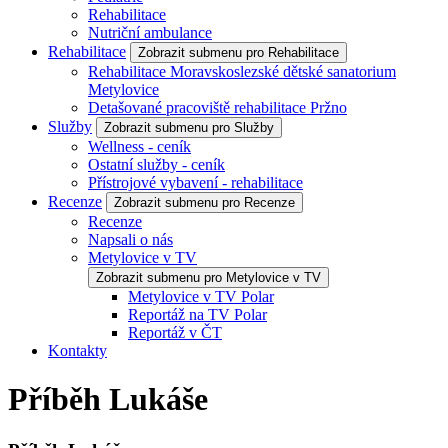
Rehabilitace
Nutriční ambulance
Rehabilitace
Zobrazit submenu pro Rehabilitace
Rehabilitace Moravskoslezské dětské sanatorium
Metylovice
Detašované pracoviště rehabilitace Pržno
Služby
Zobrazit submenu pro Služby
Wellness - ceník
Ostatní služby - ceník
Přístrojové vybavení - rehabilitace
Recenze
Zobrazit submenu pro Recenze
Recenze
Napsali o nás
Metylovice v TV
Zobrazit submenu pro Metylovice v TV
Metylovice v TV Polar
Reportáž na TV Polar
Reportáž v ČT
Kontakty
Příběh Lukáše