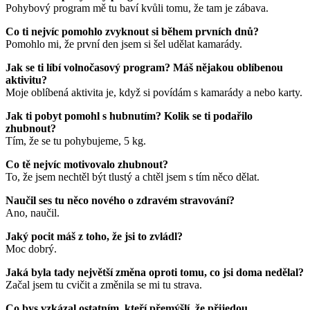
Pohybový program mě tu baví kvůli tomu, že tam je zábava.
Co ti nejvíc pomohlo zvyknout si během prvních dnů?
Pomohlo mi, že první den jsem si šel udělat kamarády.
Jak se ti líbí volnočasový program? Máš nějakou oblíbenou
aktivitu?
Moje oblíbená aktivita je, když si povídám s kamarády a nebo karty.
Jak ti pobyt pomohl s hubnutím? Kolik se ti podařilo
zhubnout?
Tím, že se tu pohybujeme, 5 kg.
Co tě nejvíc motivovalo zhubnout?
To, že jsem nechtěl být tlustý a chtěl jsem s tím něco dělat.
Naučil ses tu něco nového o zdravém stravování?
Ano, naučil.
Jaký pocit máš z toho, že jsi to zvládl?
Moc dobrý.
Jaká byla tady největší změna oproti tomu, co jsi doma nedělal?
Začal jsem tu cvičit a změnila se mi tu strava.
Co bys vzkázal ostatním, kteří přemýšlí, že přijedou