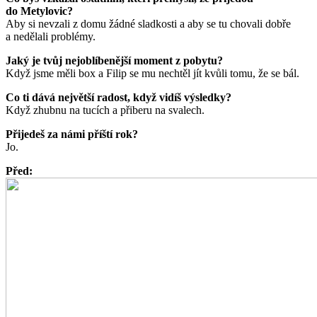
do Metylovic?
Aby si nevzali z domu žádné sladkosti a aby se tu chovali dobře
a nedělali problémy.
Jaký je tvůj nejoblíbenější moment z pobytu?
Když jsme měli box a Filip se mu nechtěl jít kvůli tomu, že se bál.
Co ti dává největší radost, když vidíš výsledky?
Když zhubnu na tucích a přiberu na svalech.
Přijedeš za námi příští rok?
Jo.
Před: