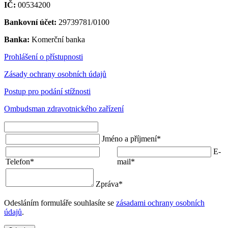
IČ:
00534200
Bankovní účet:
29739781/0100
Banka:
Komerční banka
Prohlášení o přístupnosti
Zásady ochrany osobních údajů
Postup pro podání stížnosti
Ombudsman zdravotnického zařízení
Jméno a příjmení
*
E-
Telefon
*
mail
*
Zpráva
*
Odesláním formuláře souhlasíte se
zásadami ochrany osobních
údajů
.