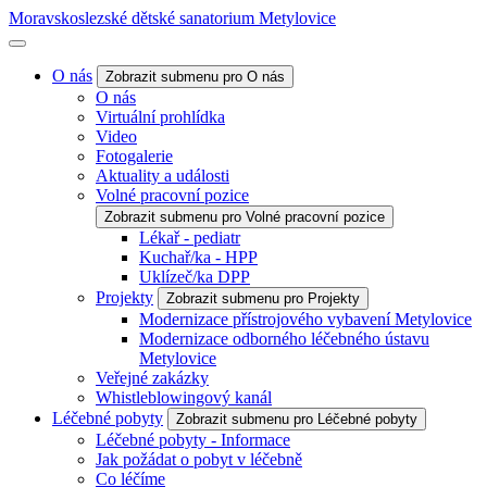
Moravskoslezské dětské sanatorium Metylovice
O nás
Zobrazit submenu pro O nás
O nás
Virtuální prohlídka
Video
Fotogalerie
Aktuality a události
Volné pracovní pozice
Zobrazit submenu pro Volné pracovní pozice
Lékař - pediatr
Kuchař/ka - HPP
Uklízeč/ka DPP
Projekty
Zobrazit submenu pro Projekty
Modernizace přístrojového vybavení Metylovice
Modernizace odborného léčebného ústavu
Metylovice
Veřejné zakázky
Whistleblowingový kanál
Léčebné pobyty
Zobrazit submenu pro Léčebné pobyty
Léčebné pobyty - Informace
Jak požádat o pobyt v léčebně
Co léčíme