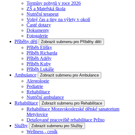
Termíny pobytů v roce 2026
ZŠ a Mateřská škola
Nutriční terapeut
Volný čas a tipy na výlety v okolí
Časté dotazy
Dokumenty
Fotogalerie
Příběhy dětí
Zobrazit submenu pro Příběhy dětí
Příběh Elišky
Příběh Richarda
Příběh Adély
Příběh Kuby
Příběh Lukáše
Ambulance
Zobrazit submenu pro Ambulance
Alergologie
Pediatrie
Rehabilitace
Nutriční ambulance
Rehabilitace
Zobrazit submenu pro Rehabilitace
Rehabilitace Moravskoslezské dětské sanatorium
Metylovice
Detašované pracoviště rehabilitace Pržno
Služby
Zobrazit submenu pro Služby
Wellness - ceník