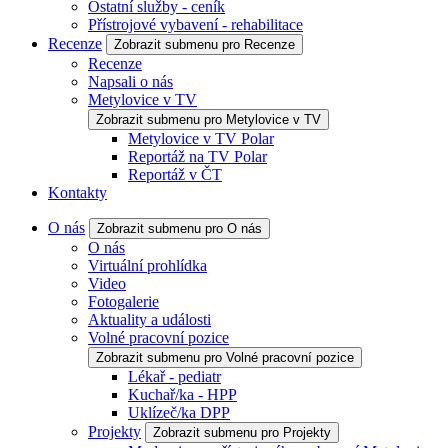
Ostatní služby - ceník
Přístrojové vybavení - rehabilitace
Recenze
Zobrazit submenu pro Recenze
Recenze
Napsali o nás
Metylovice v TV
Zobrazit submenu pro Metylovice v TV
Metylovice v TV Polar
Reportáž na TV Polar
Reportáž v ČT
Kontakty
O nás
Zobrazit submenu pro O nás
O nás
Virtuální prohlídka
Video
Fotogalerie
Aktuality a události
Volné pracovní pozice
Zobrazit submenu pro Volné pracovní pozice
Lékař - pediatr
Kuchař/ka - HPP
Uklízeč/ka DPP
Projekty
Zobrazit submenu pro Projekty