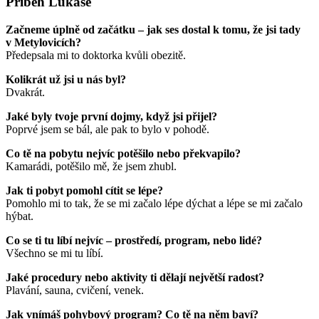
Příběh Lukáše
Začneme úplně od začátku – jak ses dostal k tomu, že jsi tady
v Metylovicích?
Předepsala mi to doktorka kvůli obezitě.
Kolikrát už jsi u nás byl?
Dvakrát.
Jaké byly tvoje první dojmy, když jsi přijel?
Poprvé jsem se bál, ale pak to bylo v pohodě.
Co tě na pobytu nejvíc potěšilo nebo překvapilo?
Kamarádi, potěšilo mě, že jsem zhubl.
Jak ti pobyt pomohl cítit se lépe?
Pomohlo mi to tak, že se mi začalo lépe dýchat a lépe se mi začalo
hýbat.
Co se ti tu líbí nejvíc – prostředí, program, nebo lidé?
Všechno se mi tu líbí.
Jaké procedury nebo aktivity ti dělají největší radost?
Plavání, sauna, cvičení, venek.
Jak vnímáš pohybový program? Co tě na něm baví?