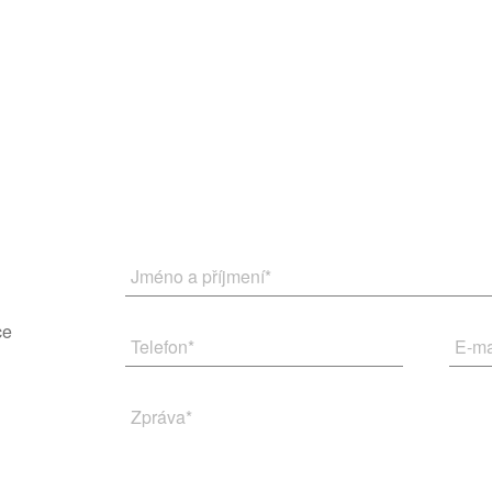
Jméno a příjmení
*
ce
Telefon
*
E-ma
Zpráva
*