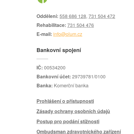
Oddělení:
558 686 128
,
731 504 472
Rehabilitace:
731 504 476
E-mail:
info@olum.cz
Bankovní spojení
IČ:
00534200
Bankovní účet:
29739781/0100
Banka:
Komerční banka
Prohlášení o přístupnosti
Zásady ochrany osobních údajů
Postup pro podání stížnosti
Ombudsman zdravotnického zařízení