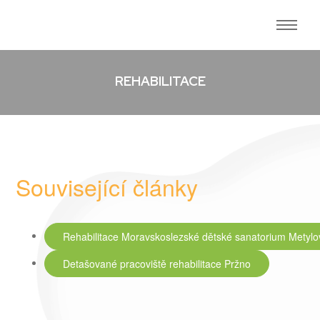
REHABILITACE
Související články
Rehabilitace Moravskoslezské dětské sanatorium Metylo
Detašované pracoviště rehabilitace Pržno