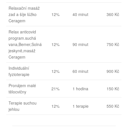
Relaxační masáž
zad a šíje lůžko
12%
40 minut
360 Kč
Ceragem
Relax anticovid
program.suchá
vana,Bemer,Solná
12%
90 minut
750 Kč
jeskyně,masáž
Ceragem
Individuální
12%
60 minut
900 Kč
fyzioterapie
Pronájem malé
21%
1 hodina
150 Kč
tělocvičny
Terapie suchou
12%
1 terapie
550 Kč
jehlou