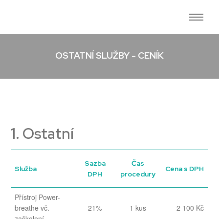
OSTATNÍ SLUŽBY - CENÍK
1. Ostatní
Sazba
Čas
Služba
Cena s DPH
DPH
procedury
Přístroj Power-
breathe vč.
21%
1 kus
2 100 Kč
zaškolení