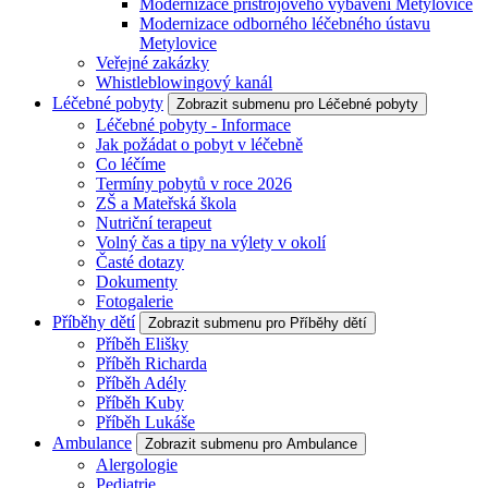
Modernizace přístrojového vybavení Metylovice
Modernizace odborného léčebného ústavu
Metylovice
Veřejné zakázky
Whistleblowingový kanál
Léčebné pobyty
Zobrazit submenu pro Léčebné pobyty
Léčebné pobyty - Informace
Jak požádat o pobyt v léčebně
Co léčíme
Termíny pobytů v roce 2026
ZŠ a Mateřská škola
Nutriční terapeut
Volný čas a tipy na výlety v okolí
Časté dotazy
Dokumenty
Fotogalerie
Příběhy dětí
Zobrazit submenu pro Příběhy dětí
Příběh Elišky
Příběh Richarda
Příběh Adély
Příběh Kuby
Příběh Lukáše
Ambulance
Zobrazit submenu pro Ambulance
Alergologie
Pediatrie