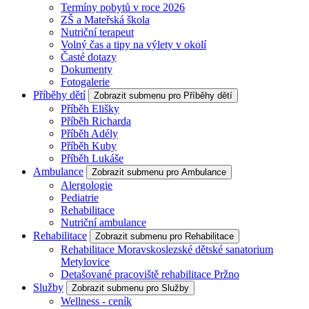
Termíny pobytů v roce 2026
ZŠ a Mateřská škola
Nutriční terapeut
Volný čas a tipy na výlety v okolí
Časté dotazy
Dokumenty
Fotogalerie
Příběhy dětí
Zobrazit submenu pro Příběhy dětí
Příběh Elišky
Příběh Richarda
Příběh Adély
Příběh Kuby
Příběh Lukáše
Ambulance
Zobrazit submenu pro Ambulance
Alergologie
Pediatrie
Rehabilitace
Nutriční ambulance
Rehabilitace
Zobrazit submenu pro Rehabilitace
Rehabilitace Moravskoslezské dětské sanatorium
Metylovice
Detašované pracoviště rehabilitace Pržno
Služby
Zobrazit submenu pro Služby
Wellness - ceník