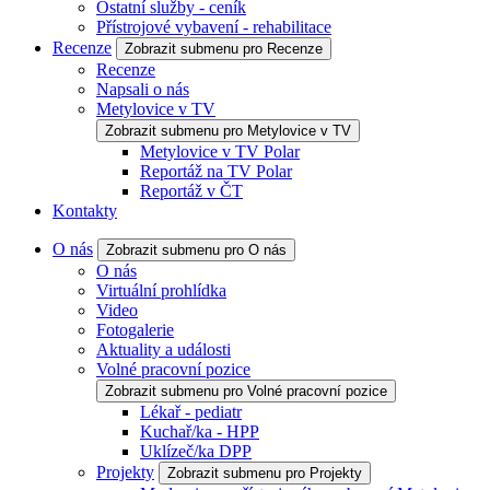
Ostatní služby - ceník
Přístrojové vybavení - rehabilitace
Recenze
Zobrazit submenu pro Recenze
Recenze
Napsali o nás
Metylovice v TV
Zobrazit submenu pro Metylovice v TV
Metylovice v TV Polar
Reportáž na TV Polar
Reportáž v ČT
Kontakty
O nás
Zobrazit submenu pro O nás
O nás
Virtuální prohlídka
Video
Fotogalerie
Aktuality a události
Volné pracovní pozice
Zobrazit submenu pro Volné pracovní pozice
Lékař - pediatr
Kuchař/ka - HPP
Uklízeč/ka DPP
Projekty
Zobrazit submenu pro Projekty