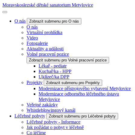
Moravskoslezské dětské sanatorium Metylovice
O nás
Zobrazit submenu pro O nás
O nás
Virtuální prohlídka
Video
Fotogalerie
Aktuality a události
Volné pracovní pozice
Zobrazit submenu pro Volné pracovní pozice
Lékař - pediatr
Kuchař/ka - HPP
Uklízeč/ka DPP
Projekty
Zobrazit submenu pro Projekty
Modernizace přístrojového vybavení Metylovice
Modernizace odborného léčebného ústavu
Metylovice
Veřejné zakázky
Whistleblowingový kanál
Léčebné pobyty
Zobrazit submenu pro Léčebné pobyty
Léčebné pobyty - Informace
Jak požádat o pobyt v léčebně
Co léčíme