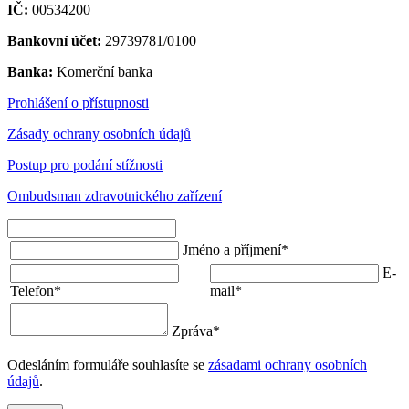
IČ:
00534200
Bankovní účet:
29739781/0100
Banka:
Komerční banka
Prohlášení o přístupnosti
Zásady ochrany osobních údajů
Postup pro podání stížnosti
Ombudsman zdravotnického zařízení
Jméno a příjmení
*
E-
Telefon
*
mail
*
Zpráva
*
Odesláním formuláře souhlasíte se
zásadami ochrany osobních
údajů
.