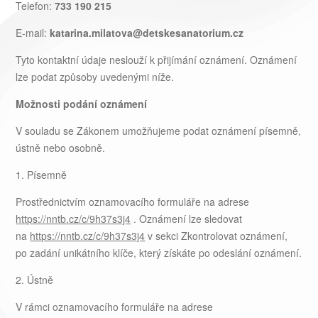
Telefon:
733 190 215
E-mail:
katarina.milatova@detskesanatorium.cz
Tyto kontaktní údaje neslouží k přijímání oznámení. Oznámení
lze podat způsoby uvedenými níže.
Možnosti podání oznámení
V souladu se Zákonem umožňujeme podat oznámení písemně,
ústně nebo osobně.
1. Písemně
Prostřednictvím oznamovacího formuláře na adrese
https://nntb.cz/c/9h37s3j4
. Oznámení lze sledovat
na
https://nntb.cz/c/9h37s3j4
v sekci Zkontrolovat oznámení,
po zadání unikátního klíče, který získáte po odeslání oznámení.
2. Ústně
V rámci oznamovacího formuláře na adrese