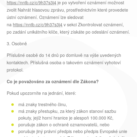
https://nntb.cz/c/9h37s3j4
je po vytvoření oznámení možnost
zvolit Nahrát hlasovou zprávu, prostřednictvím které provedete
ústní oznámení. Oznámení lze sledovat
na
https://nntb.cz/c/9h37s3j4
v sekci Zkontrolovat oznámení,
po zadání unikátního klíče, který získáte po odeslání oznámení.
3. Osobně
Příslušné osobě do 14 dnů po domluvě na výše uvedených
kontaktech. Příslušná osoba o takovém oznámení vyhotoví
protokol.
Co je považováno za oznámení dle Zákona?
Pokud upozorníte na jednání, které:
má znaky trestného činu,
má znaky přestupku, za který zákon stanoví sazbu
pokuty, jejíž horní hranice je alespoň 100.000 Kč,
porušuje zákon o ochraně oznamovatelů, nebo
porušuje jiný právní předpis nebo předpis Evropské unie