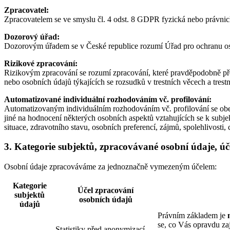
Zpracovatel:
Zpracovatelem se ve smyslu čl. 4 odst. 8 GDPR fyzická nebo právnick
Dozorový úřad:
Dozorovým úřadem se v České republice rozumí Úřad pro ochranu o
Rizikové zpracování:
Rizikovým zpracování se rozumí zpracování, které pravděpodobně před
nebo osobních údajů týkajících se rozsudků v trestních věcech a tr
Automatizované individuální rozhodováním vč. profilování:
Automatizovaným individuálním rozhodováním vč. profilování se obec
jiné na hodnocení některých osobních aspektů vztahujících se k subj
situace, zdravotního stavu, osobních preferencí, zájmů, spolehlivosti,
3. Kategorie subjektů, zpracovávané osobní údaje, úč
Osobní údaje zpracováváme za jednoznačně vymezeným účelem:
Kategorie
Účel zpracování
subjektů
osobních údajů
údajů
Právním základem je
se, co Vás opravdu za
Statistiky před anonymizací