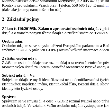
Moravskoslezské dětské sanatorium Metylovice
, IČ: 00534200, se sí
Kontakty pro uplatnění Vašich práv: Telefon: 558 686 128, E-mail:
i
(dále také jen my; nám; naše nebo nás)
2. Základní pojmy
Zákon č. 110/2019Sb. Zákon o zpracování osobních údajů, v pla
údajů a o volném pohybu těchto údajů a o zrušení směrnice 95/46/ES
Osobní údaj:
Osobním údajem se ve smyslu nařízení Evropského parlamentu a Rady
směrnice 95/46/ES (dále jen GDPR) rozumí veškeré informace o identif
Zvláštní osobní údaj:
Zvláštním osobním údajem se rozumí údaj o rasovém či etnickém půvo
biometrických údajů za účelem jedinečné identifikace fyzické osoby a
Subjekt údajů = Vy:
Subjektem údajů se myslí identifikovaná nebo identifikovatelná fyzic
identifikátor, například jméno, identifikační číslo, lokační údaje, sí
identity této fyzické osoby.
Správce:
Správcem se ve smyslu čl. 4 odst. 7 GDPR rozumí fyzická nebo právni
osobních údajů. Ve vztahu k Vašim osobním údajům vystupujeme jak