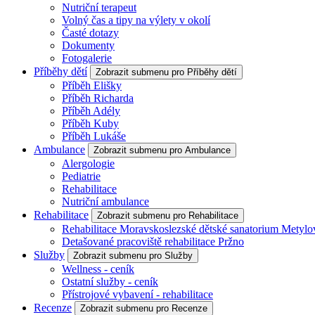
Nutriční terapeut
Volný čas a tipy na výlety v okolí
Časté dotazy
Dokumenty
Fotogalerie
Příběhy dětí
Zobrazit submenu pro Příběhy dětí
Příběh Elišky
Příběh Richarda
Příběh Adély
Příběh Kuby
Příběh Lukáše
Ambulance
Zobrazit submenu pro Ambulance
Alergologie
Pediatrie
Rehabilitace
Nutriční ambulance
Rehabilitace
Zobrazit submenu pro Rehabilitace
Rehabilitace Moravskoslezské dětské sanatorium Metylo
Detašované pracoviště rehabilitace Pržno
Služby
Zobrazit submenu pro Služby
Wellness - ceník
Ostatní služby - ceník
Přístrojové vybavení - rehabilitace
Recenze
Zobrazit submenu pro Recenze