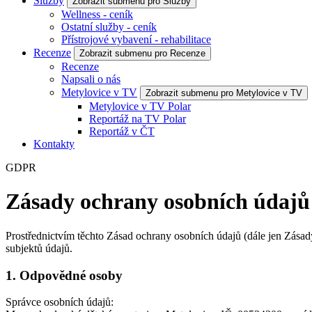
Služby
Zobrazit submenu pro Služby
Wellness - ceník
Ostatní služby - ceník
Přístrojové vybavení - rehabilitace
Recenze
Zobrazit submenu pro Recenze
Recenze
Napsali o nás
Metylovice v TV
Zobrazit submenu pro Metylovice v TV
Metylovice v TV Polar
Reportáž na TV Polar
Reportáž v ČT
Kontakty
GDPR
Zásady ochrany osobních údajů
Prostřednictvím těchto Zásad ochrany osobních údajů (dále jen Zásad
subjektů údajů.
1. Odpovědné osoby
Správce osobních údajů: