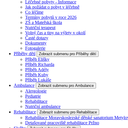
Léčebné pobyty - Informace
Jak požádat o pobyt v léčebně
Co léčíme
Termíny pobytů v roce 2026
ZŠ a Mateřská škola
Nutriční terapeut
Volný čas a tipy na výlety v okolí
Časté dotazy
Dokumenty
Fotogalerie
Příběhy dětí
Zobrazit submenu pro Příběhy dětí
Příběh Elišky
Příběh Richarda
Příběh Adély
Příběh Kuby
Příběh Lukáše
Ambulance
Zobrazit submenu pro Ambulance
Alergologie
Pediatrie
Rehabilitace
Nutriční ambulance
Rehabilitace
Zobrazit submenu pro Rehabilitace
Rehabilitace Moravskoslezské dětské sanatorium Metylo
Detašované pracoviště rehabilitace Pržno