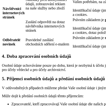
Vašim potřebám, na zák
údajů, zobrazování reklam
na naše služby nebo zboží
Návštěvníci
Identifikační údaje (jm
internetových
a cookies.
stránek
Právním základem je
Zaslání odpovědi na dotaz
návštěvníka internetových
Identifikační údaje (jm
stránek
a cookies, dotaz polo
Právním základem je
Odběratelé
Pravidelné zasílání
novinek
obchodních sdělení e-mailem
Identifikační údaje (jm
4. Doba zpracování osobních údajů
Osobní údaje uchováváme pouze po dobu, která je nezbytná k účelu jej
pro účely vědecké a pro účely archivnictví.
5. Příjemci osobních údajů a předání osobních údaj
V odůvodněných případech můžeme předat Vaše osobní údaje i jiným s
Může dojít k předání osobních údajů těmto příjemcům:
Zpracovatelé, kteří zpracovávají Vaše osobní údaje dle našich p