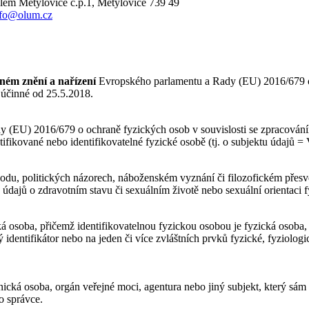
dlem Metylovice č.p.1, Metylovice 739 49
nfo@olum.cz
tném znění
a nařízení
Evropského parlamentu a Rady (EU) 2016/679 o 
 účinné od 25.5.2018.
 (EU) 2016/679 o ochraně fyzických osob v souvislosti se zpracování
ikované nebo identifikovatelné fyzické osobě (tj. o subjektu údajů = 
du, politických názorech, náboženském vyznání či filozofickém přesvě
 údajů o zdravotním stavu či sexuálním životě nebo sexuální orientaci 
ká osoba, přičemž identifikovatelnou fyzickou osobou je fyzická osoba,
ťový identifikátor nebo na jeden či více zvláštních prvků fyzické, fyziol
cká osoba, orgán veřejné moci, agentura nebo jiný subjekt, který sám 
o správce.