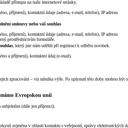
ladě přístupu na naše internetové stránky.
éno, příjmení), kontaktní údaje (adresa, e-mail, telefon), IP adresu
plnění smlouvy nebo váš souhlas
éno, příjmení), kontaktní údaje (adresa, e-mail, telefon), IP adresu
žený prostřednictvím formuláře.
souhlas
, který jste nám udělili při registraci k odběru novinek.
éno a příjmení), kontaktní údaj (e-mail).
ich zpracování – viz tabulka výše. Po uplynutí této doby mohou být os
ů mimo Evropskou unii
ubjektům (dále jen příjemci).
okynů zejména v oblasti kontaktu s veřejností, správy elektronických d