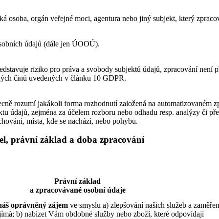
á osoba, orgán veřejné moci, agentura nebo jiný subjekt, který zpraco
sobních údajů (dále jen ÚOOÚ).
stavuje riziko pro práva a svobody subjektů údajů, zpracování není př
estných činů uvedených v článku 10 GDPR.
ně rozumí jakákoli forma rozhodnutí založená na automatizovaném zpr
ektu údajů, zejména za účelem rozboru nebo odhadu resp. analýzy či př
 chování, místa, kde se nachází, nebo pohybu.
el, právní základ a doba zpracování
Právní základ
a zpracovávané osobní údaje
náš oprávněný zájem
ve smyslu a) zlepšování našich služeb a zaměřen
jímá; b) nabízet Vám obdobné služby nebo zboží, které odpovídají