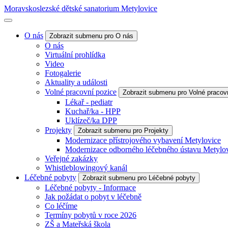
Moravskoslezské dětské sanatorium Metylovice
O nás
Zobrazit submenu pro O nás
O nás
Virtuální prohlídka
Video
Fotogalerie
Aktuality a události
Volné pracovní pozice
Zobrazit submenu pro Volné pracov
Lékař - pediatr
Kuchař/ka - HPP
Uklízeč/ka DPP
Projekty
Zobrazit submenu pro Projekty
Modernizace přístrojového vybavení Metylovice
Modernizace odborného léčebného ústavu Metylo
Veřejné zakázky
Whistleblowingový kanál
Léčebné pobyty
Zobrazit submenu pro Léčebné pobyty
Léčebné pobyty - Informace
Jak požádat o pobyt v léčebně
Co léčíme
Termíny pobytů v roce 2026
ZŠ a Mateřská škola