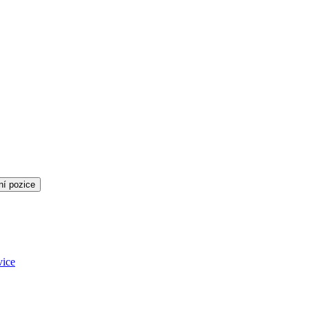
ní pozice
vice