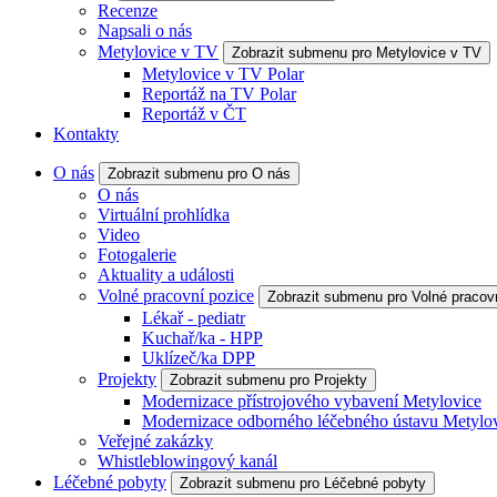
Recenze
Napsali o nás
Metylovice v TV
Zobrazit submenu pro Metylovice v TV
Metylovice v TV Polar
Reportáž na TV Polar
Reportáž v ČT
Kontakty
O nás
Zobrazit submenu pro O nás
O nás
Virtuální prohlídka
Video
Fotogalerie
Aktuality a události
Volné pracovní pozice
Zobrazit submenu pro Volné pracov
Lékař - pediatr
Kuchař/ka - HPP
Uklízeč/ka DPP
Projekty
Zobrazit submenu pro Projekty
Modernizace přístrojového vybavení Metylovice
Modernizace odborného léčebného ústavu Metylo
Veřejné zakázky
Whistleblowingový kanál
Léčebné pobyty
Zobrazit submenu pro Léčebné pobyty