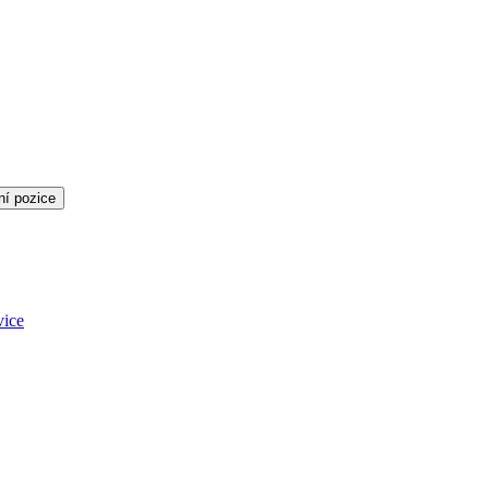
ní pozice
vice