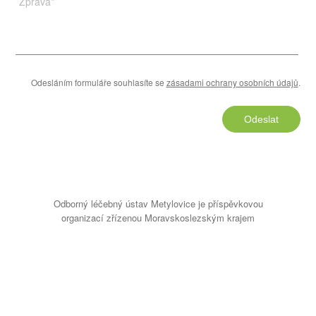
Zpráva
*
Odesláním formuláře souhlasíte se
zásadami ochrany osobních údajů
.
Odeslat
Odborný léčebný ústav Metylovice je příspěvkovou
organizací zřízenou Moravskoslezským krajem