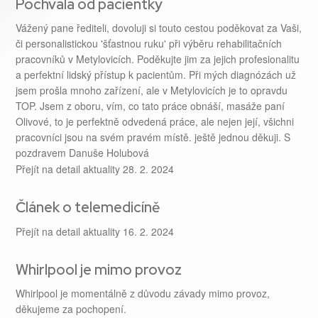
Pochvala od pacientky
Vážený pane řediteli, dovoluji si touto cestou poděkovat za Vaši,
či personalistickou 'šťastnou ruku' při výběru rehabilitačních
pracovníků v Metylovicích. Poděkujte jim za jejich profesionalitu
a perfektní lidský přístup k pacientům. Při mých diagnózách už
jsem prošla mnoho zařízení, ale v Metylovicích je to opravdu
TOP. Jsem z oboru, vím, co tato práce obnáší, masáže paní
Olivové, to je perfektně odvedená práce, ale nejen její, všichni
pracovníci jsou na svém pravém místě. ještě jednou děkuji. S
pozdravem Danuše Holubová
Přejít na detail aktuality
28. 2. 2024
Článek o telemedicíně
Přejít na detail aktuality
16. 2. 2024
Whirlpool je mimo provoz
Whirlpool je momentálně z důvodu závady mimo provoz,
děkujeme za pochopení.