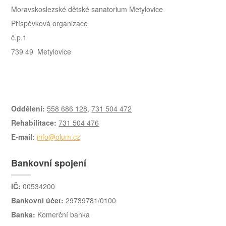
Moravskoslezské dětské sanatorium Metylovice
Příspěvková organizace
č.p.1
739 49 Metylovice
Oddělení:
558 686 128
,
731 504 472
Rehabilitace:
731 504 476
E-mail:
info@olum.cz
Bankovní spojení
IČ:
00534200
Bankovní účet:
29739781/0100
Banka:
Komerční banka