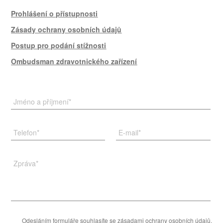
Prohlášení o přístupnosti
Zásady ochrany osobních údajů
Postup pro podání stížnosti
Ombudsman zdravotnického zařízení
Jméno a příjmení
*
Telefon
*
E-mail
*
Zpráva
*
Odesláním formuláře souhlasíte se
zásadami ochrany osobních údajů
.