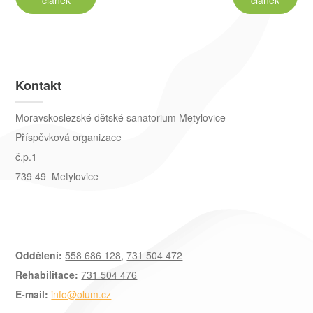
článek
článek
Kontakt
Moravskoslezské dětské sanatorium Metylovice
Příspěvková organizace
č.p.1
739 49 Metylovice
Oddělení:
558 686 128
,
731 504 472
Rehabilitace:
731 504 476
E-mail:
info@olum.cz