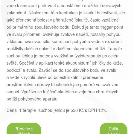
vede k omezení prokrvení a neustálému dráždění nervových
zakončení. Následkem této kontrakce je lokální bolestivost, ale
také přenesená bolest v přidružené lokalitě, často vzdálené
od primárního spoušťového bodu. Dokud je tento trigger point
ve svalu přítomen, ovlivňuje svalové napětí, rozsahy pohybu
v kloubu, svalovou sílu, koordinaci pohybů a vede k rozšíření
reaktivity dalších oblastí a dalšímu stupňování obtíží. Terapie
suchou jehlou je metoda využívána fyzioterapeuty po celém
světě. Spočívá v aplikaci tenké akupunkturní jehličky do kůže,
podkoží a svalu. Zavádí se do spoušťového bodu ve svalu
a vede k rychlé úlevě od bolesti lokální i přenesené
prostřednictvím úpravy biochemických poměrů ve svalovém
snopci. Využívá se k léčbě akutních a zejména chronických
potíží pohybového aparátu.
Cena 1 terapie- suchou jehlou je 550 Kč s DPH 12%
Předchozí
Další