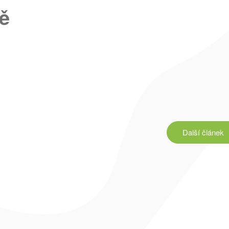
ně
Další
článek