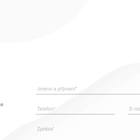
Jméno a příjmení
*
ce
Telefon
*
E-ma
Zpráva
*