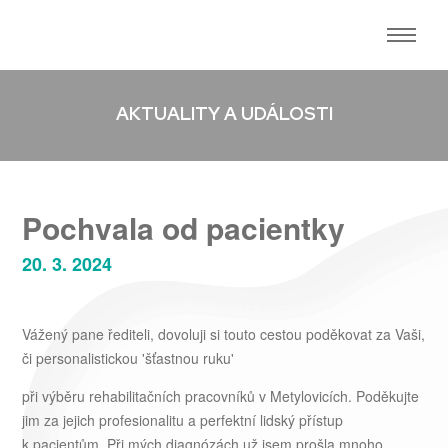
AKTUALITY A UDÁLOSTI
Pochvala od pacientky
20. 3. 2024
Vážený pane řediteli, dovoluji si touto cestou poděkovat za Vaši,
či personalistickou 'šťastnou ruku'
při výběru rehabilitačních pracovníků v Metylovicích. Poděkujte
jim za jejich profesionalitu a perfektní lidský přístup
k pacientům. Při mých diagnózách už jsem prošla mnoho