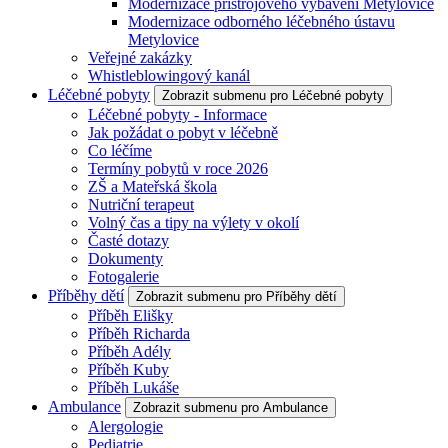
Modernizace přístrojového vybavení Metylovice
Modernizace odborného léčebného ústavu
Metylovice
Veřejné zakázky
Whistleblowingový kanál
Léčebné pobyty
Zobrazit submenu pro Léčebné pobyty
Léčebné pobyty - Informace
Jak požádat o pobyt v léčebně
Co léčíme
Termíny pobytů v roce 2026
ZŠ a Mateřská škola
Nutriční terapeut
Volný čas a tipy na výlety v okolí
Časté dotazy
Dokumenty
Fotogalerie
Příběhy dětí
Zobrazit submenu pro Příběhy dětí
Příběh Elišky
Příběh Richarda
Příběh Adély
Příběh Kuby
Příběh Lukáše
Ambulance
Zobrazit submenu pro Ambulance
Alergologie
Pediatrie