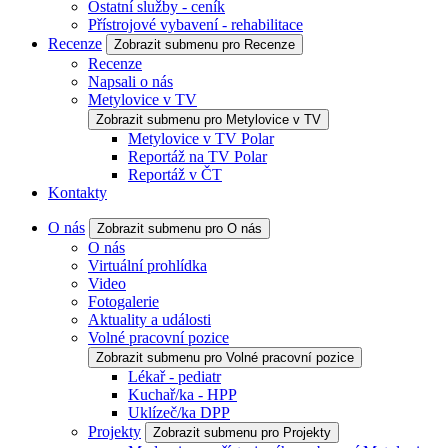
Ostatní služby - ceník
Přístrojové vybavení - rehabilitace
Recenze
Zobrazit submenu pro Recenze
Recenze
Napsali o nás
Metylovice v TV
Zobrazit submenu pro Metylovice v TV
Metylovice v TV Polar
Reportáž na TV Polar
Reportáž v ČT
Kontakty
O nás
Zobrazit submenu pro O nás
O nás
Virtuální prohlídka
Video
Fotogalerie
Aktuality a události
Volné pracovní pozice
Zobrazit submenu pro Volné pracovní pozice
Lékař - pediatr
Kuchař/ka - HPP
Uklízeč/ka DPP
Projekty
Zobrazit submenu pro Projekty