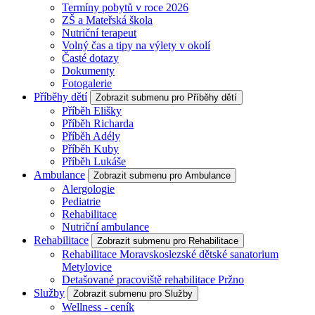
Termíny pobytů v roce 2026
ZŠ a Mateřská škola
Nutriční terapeut
Volný čas a tipy na výlety v okolí
Časté dotazy
Dokumenty
Fotogalerie
Příběhy dětí
Zobrazit submenu pro Příběhy dětí
Příběh Elišky
Příběh Richarda
Příběh Adély
Příběh Kuby
Příběh Lukáše
Ambulance
Zobrazit submenu pro Ambulance
Alergologie
Pediatrie
Rehabilitace
Nutriční ambulance
Rehabilitace
Zobrazit submenu pro Rehabilitace
Rehabilitace Moravskoslezské dětské sanatorium
Metylovice
Detašované pracoviště rehabilitace Pržno
Služby
Zobrazit submenu pro Služby
Wellness - ceník