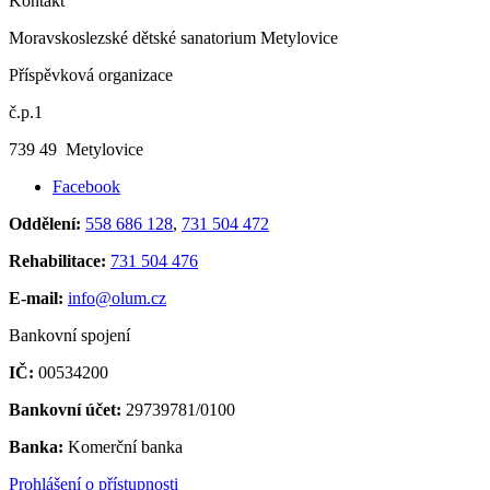
Kontakt
Moravskoslezské dětské sanatorium Metylovice
Příspěvková organizace
č.p.1
739 49 Metylovice
Facebook
Oddělení:
558 686 128
,
731 504 472
Rehabilitace:
731 504 476
E-mail:
info@olum.cz
Bankovní spojení
IČ:
00534200
Bankovní účet:
29739781/0100
Banka:
Komerční banka
Prohlášení o přístupnosti