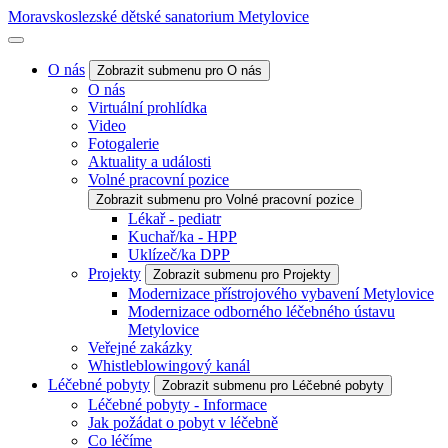
Moravskoslezské dětské sanatorium Metylovice
O nás
Zobrazit submenu pro O nás
O nás
Virtuální prohlídka
Video
Fotogalerie
Aktuality a události
Volné pracovní pozice
Zobrazit submenu pro Volné pracovní pozice
Lékař - pediatr
Kuchař/ka - HPP
Uklízeč/ka DPP
Projekty
Zobrazit submenu pro Projekty
Modernizace přístrojového vybavení Metylovice
Modernizace odborného léčebného ústavu
Metylovice
Veřejné zakázky
Whistleblowingový kanál
Léčebné pobyty
Zobrazit submenu pro Léčebné pobyty
Léčebné pobyty - Informace
Jak požádat o pobyt v léčebně
Co léčíme