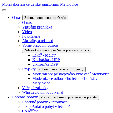
Moravskoslezské dětské sanatorium Metylovice
O nás
Zobrazit submenu pro O nás
O nás
Virtuální prohlídka
Video
Fotogalerie
Aktuality a události
Volné pracovní pozice
Zobrazit submenu pro Volné pracovní pozice
Lékař - pediatr
Kuchař/ka - HPP
Uklízeč/ka DPP
Projekty
Zobrazit submenu pro Projekty
Modernizace přístrojového vybavení Metylovice
Modernizace odborného léčebného ústavu
Metylovice
Veřejné zakázky
Whistleblowingový kanál
Léčebné pobyty
Zobrazit submenu pro Léčebné pobyty
Léčebné pobyty - Informace
Jak požádat o pobyt v léčebně
Co léčíme