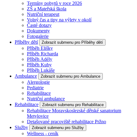
Termíny pobytů v roce 2026
ZŠ a Mateřská škola
Nutriční terapeut
Volný čas a tipy na výlety v okolí
Časté dotazy
Dokumenty
Fotogalerie
Příběhy dětí
Zobrazit submenu pro Příběhy dětí
Příběh Elišky
Příběh Richarda
Příběh Adély
Příběh Kuby
Příběh Lukáše
Ambulance
Zobrazit submenu pro Ambulance
Alergologie
Pediatrie
Rehabilitace
Nutriční ambulance
Rehabilitace
Zobrazit submenu pro Rehabilitace
Rehabilitace Moravskoslezské dětské sanatorium
Metylovice
Detašované pracoviště rehabilitace Pržno
Služby
Zobrazit submenu pro Služby
Wellness - ceník