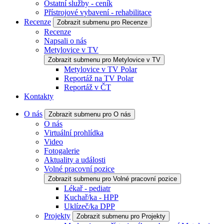
Ostatní služby - ceník
Přístrojové vybavení - rehabilitace
Recenze
Zobrazit submenu pro Recenze
Recenze
Napsali o nás
Metylovice v TV
Zobrazit submenu pro Metylovice v TV
Metylovice v TV Polar
Reportáž na TV Polar
Reportáž v ČT
Kontakty
O nás
Zobrazit submenu pro O nás
O nás
Virtuální prohlídka
Video
Fotogalerie
Aktuality a události
Volné pracovní pozice
Zobrazit submenu pro Volné pracovní pozice
Lékař - pediatr
Kuchař/ka - HPP
Uklízeč/ka DPP
Projekty
Zobrazit submenu pro Projekty