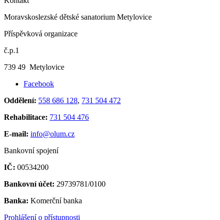
Kontakt
Moravskoslezské dětské sanatorium Metylovice
Příspěvková organizace
č.p.1
739 49 Metylovice
Facebook
Oddělení:
558 686 128
,
731 504 472
Rehabilitace:
731 504 476
E-mail:
info@olum.cz
Bankovní spojení
IČ:
00534200
Bankovní účet:
29739781/0100
Banka:
Komerční banka
Prohlášení o přístupnosti