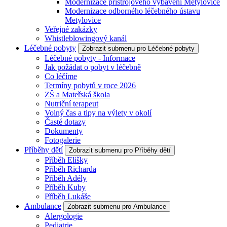
Modernizace přístrojového vybavení Metylovice
Modernizace odborného léčebného ústavu
Metylovice
Veřejné zakázky
Whistleblowingový kanál
Léčebné pobyty
Zobrazit submenu pro Léčebné pobyty
Léčebné pobyty - Informace
Jak požádat o pobyt v léčebně
Co léčíme
Termíny pobytů v roce 2026
ZŠ a Mateřská škola
Nutriční terapeut
Volný čas a tipy na výlety v okolí
Časté dotazy
Dokumenty
Fotogalerie
Příběhy dětí
Zobrazit submenu pro Příběhy dětí
Příběh Elišky
Příběh Richarda
Příběh Adély
Příběh Kuby
Příběh Lukáše
Ambulance
Zobrazit submenu pro Ambulance
Alergologie
Pediatrie