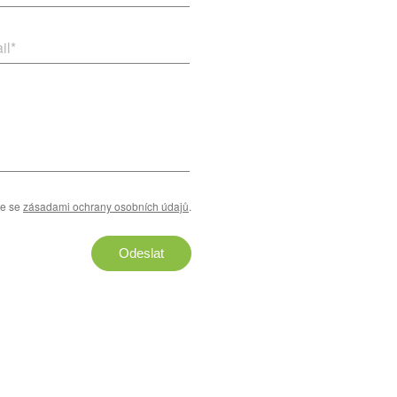
il
*
te se
zásadami ochrany osobních údajů
.
Odeslat