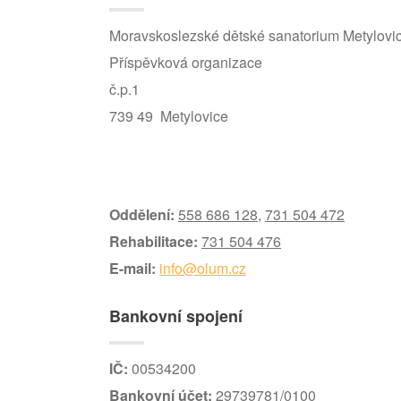
Moravskoslezské dětské sanatorium Metylovi
Příspěvková organizace
č.p.1
739 49 Metylovice
Oddělení:
558 686 128
,
731 504 472
Rehabilitace:
731 504 476
E-mail:
info@olum.cz
Bankovní spojení
IČ:
00534200
Bankovní účet:
29739781/0100