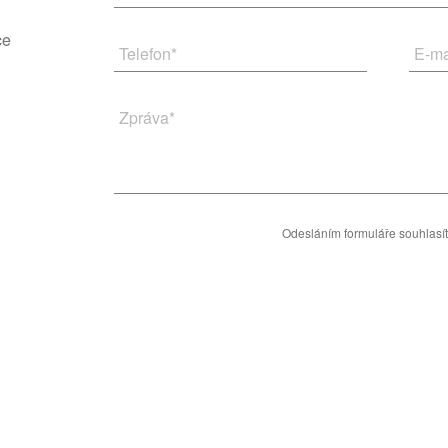
ce
Telefon
*
E-ma
Zpráva
*
Odesláním formuláře souhlasí