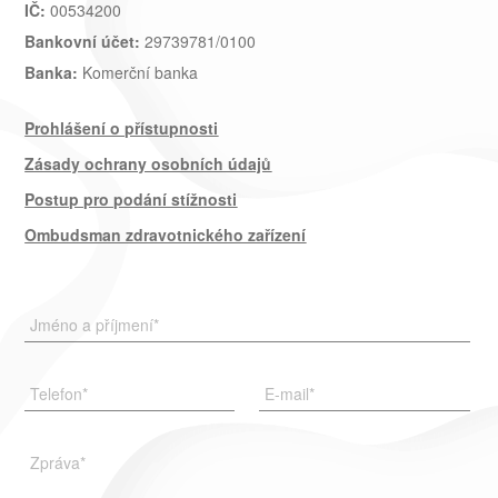
IČ:
00534200
Bankovní účet:
29739781/0100
Banka:
Komerční banka
Prohlášení o přístupnosti
Zásady ochrany osobních údajů
Postup pro podání stížnosti
Ombudsman zdravotnického zařízení
Jméno a příjmení
*
Telefon
*
E-mail
*
Zpráva
*