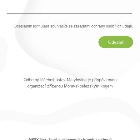
Odesláním formuláře souhlasíte se
zásadami ochrany osobních údajů
.
Odeslat
Odborný léčebný ústav Metylovice je příspěvkovou
organizací zřízenou Moravskoslezským krajem
ARSY line - tvorba webových stránek a eshopů