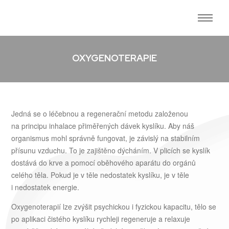
OXYGENOTERAPIE
Jedná se o léčebnou a regenerační metodu založenou
na principu inhalace přiměřených dávek kyslíku. Aby náš
organismus mohl správně fungovat, je závislý na stabilním
přísunu vzduchu. To je zajištěno dýcháním. V plicích se kyslík
dostává do krve a pomocí oběhového aparátu do orgánů
celého těla. Pokud je v těle nedostatek kyslíku, je v těle
i nedostatek energie.
Oxygenoterapií lze zvýšit psychickou i fyzickou kapacitu, tělo se
po aplikaci čistého kyslíku rychleji regeneruje a relaxuje