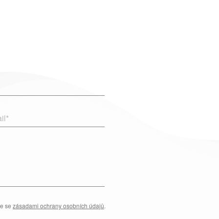
il
*
te se
zásadami ochrany osobních údajů
.