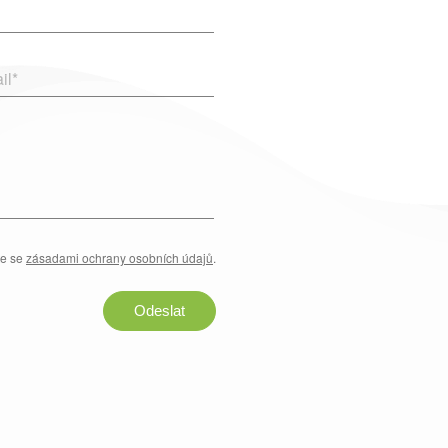
il
*
te se
zásadami ochrany osobních údajů
.
Odeslat