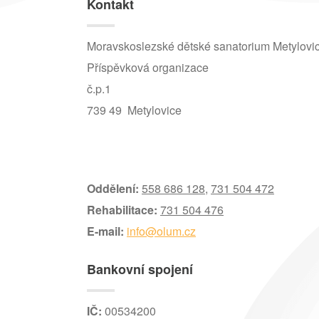
Kontakt
Moravskoslezské dětské sanatorium Metylovi
Příspěvková organizace
č.p.1
739 49 Metylovice
Oddělení:
558 686 128
,
731 504 472
Rehabilitace:
731 504 476
E-mail:
info@olum.cz
Bankovní spojení
IČ:
00534200